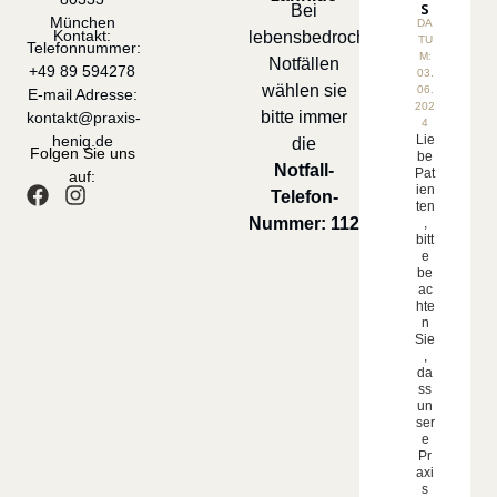
s​
Bei
München
DA
Kontakt:
lebensbedrochlichen
TU
Telefonnummer:
M:
Notfällen
+49 89 594278
03.
wählen sie
06.
E-mail Adresse:
202
bitte immer
kontakt@praxis-
4
Lie
henig.de
die
Folgen Sie uns
be
Notfall-
Pat
auf:
ien
Telefon-
ten
Nummer: 112
,
bitt
e
be
ac
hte
n
Sie
,
da
ss
un
ser
e
Pr
axi
s