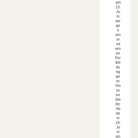
am
15.
Ju
ni
we
ge
n
ein
er
int
ern
en
For
tbil
du
ng
ge
sc
hlo
ss
en
ble
ibt.
Ab
de
m
16.
Ju
ni
sin