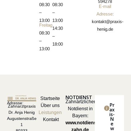
594278
08:30
08:30
E-mail
–
–
Adresse:
13:00
13:00
kontakt@praxis-
Freitag
14:30
henig.de
08:30
–
–
18:00
13:00
NOTDIENST
Startseite
Zahnärtzlicher
Adresse:
Pr
Über uns
Zahnarztpraxis
Notdienst in
ax
Leistungen
Dr. Anja Henig
is-
Bayern:
N
Augustenstraße
Kontakt
www.notdienst-
e
1
w
zahn.de
80333